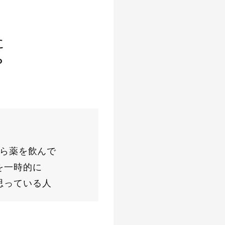
に
？
ら薬を飲んで
を一時的に
思っている人