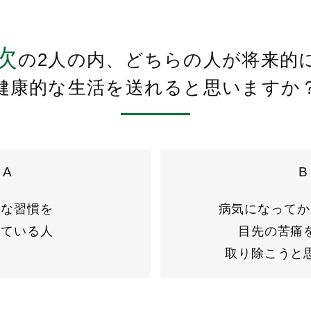
次
の2人の内、
どちらの人が将来的
健康的な生活を送れると
思いますか
A
B
的な習慣を
病気になってか
している人
目先の苦痛
取り除こうと