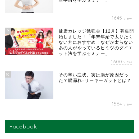
新事情を学ぶセミナー」
1645
view
9
健康カレッジ勉強会【12月】募集開
始しました！「年末年始で太りたく
ない方におすすめ！なぜか太らない
あの人がやっているヒミツのダイエ
ット法を学ぶセミナー」
1600
view
10
その辛い症状、実は腸が原因だっ
た？腸漏れ=リーキーガットとは？
1564
view
Facebook