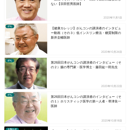
ない【宗田哲男医師】
2020年11月1日
がん
【健康カレッジ】がんコンの講演者のインタビュ
ー動画（その３）低インスリン療法・糖質制限の
新井圭輔医師
2020年10月26日
がん
第26回日本がんコンの講演者のインタビュー（そ
の２）腸の専門家・医学博士・藤田紘一郎先生
2020年10月22日
がん
第26回日本がんコンの講演者のインタビュー（そ
の１）ホリスティック医学の第一人者・帯津良一
医師
2020年10月18日
お知らせ