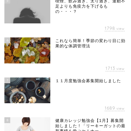
5
喫煙、飲み過ぎ、太り過ぎ、運動不
足よりも免疫力を下げるも
の・・・？
1798
view
6
これなら簡単！季節の変わり目に効
果的な体調管理法
1713
view
7
１１月度勉強会募集開始しました
1689
view
8
健康カレッジ勉強会【1月】募集開
始しました！「リーキーガットの最