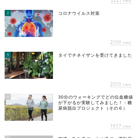
2221
view
2
コロナウイルス対策
2109
view
3
タイでチネイザンを受けてきました
2010
view
4
30分のウォーキングでどの位血糖値
が下がるか実験してみました！：糖
尿病脱出プロジェクト（その６）
1977
view