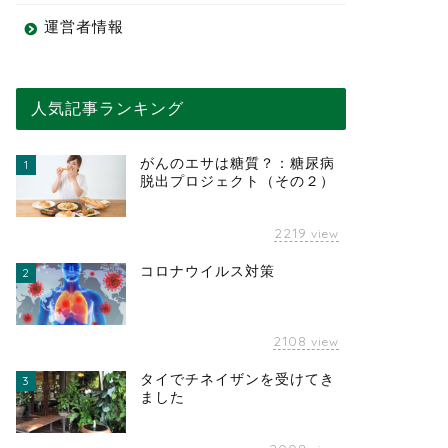
運営者情報
人気記事ランキング
がんのエサは糖質？：糖尿病
1
脱出プロジェクト（その２）
2219
view
コロナウイルス対策
2
2108
view
タイでチネイザンを受けてき
3
ました