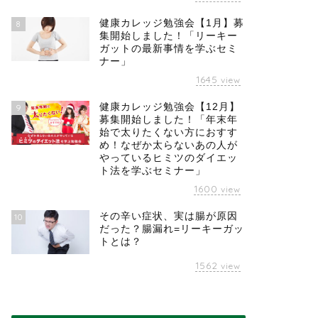
健康カレッジ勉強会【1月】募
8
集開始しました！「リーキー
ガットの最新事情を学ぶセミ
ナー」
1645
view
健康カレッジ勉強会【12月】
9
募集開始しました！「年末年
始で太りたくない方におすす
め！なぜか太らないあの人が
やっているヒミツのダイエッ
ト法を学ぶセミナー」
1600
view
その辛い症状、実は腸が原因
10
だった？腸漏れ=リーキーガッ
トとは？
1562
view