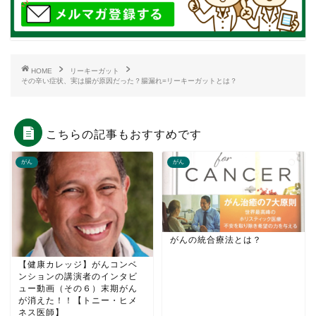
HOME
リーキーガット
その辛い症状、実は腸が原因だった？腸漏れ=リーキーガットとは？
こちらの記事もおすすめです
がん
がん
がんの統合療法とは？
【健康カレッジ】がんコンベ
ンションの講演者のインタビ
ュー動画（その６）末期がん
が消えた！！【トニー・ヒメ
ネス医師】