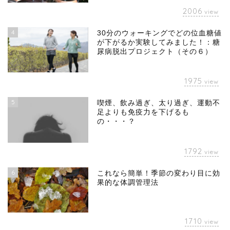
2006
view
4
30分のウォーキングでどの位血糖値
が下がるか実験してみました！：糖
尿病脱出プロジェクト（その６）
1975
view
5
喫煙、飲み過ぎ、太り過ぎ、運動不
足よりも免疫力を下げるも
の・・・？
1792
view
6
これなら簡単！季節の変わり目に効
果的な体調管理法
1710
view