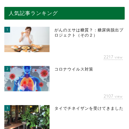
人気記事ランキング
1
がんのエサは糖質？：糖尿病脱出プ
ロジェクト（その２）
2217
view
2
コロナウイルス対策
2107
view
3
タイでチネイザンを受けてきました