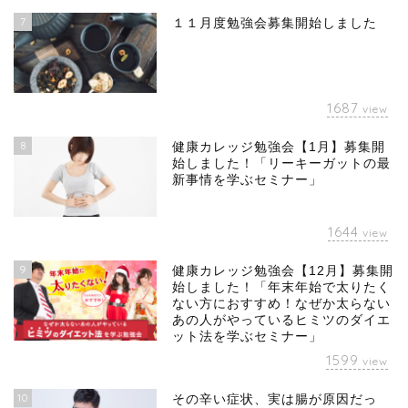
7
１１月度勉強会募集開始しました
1687
view
8
健康カレッジ勉強会【1月】募集開
始しました！「リーキーガットの最
新事情を学ぶセミナー」
1644
view
9
健康カレッジ勉強会【12月】募集開
始しました！「年末年始で太りたく
ない方におすすめ！なぜか太らない
あの人がやっているヒミツのダイエ
ット法を学ぶセミナー」
1599
view
10
その辛い症状、実は腸が原因だっ