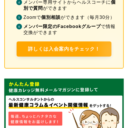
メンバー専用サイトからヘルスコーチに
個
別で質問
ができます
Zoomで
個別相談
ができます（毎月30分）
メンバー限定のFacebookグループ
で情報
交換ができます
詳しくは入会案内をチェック！