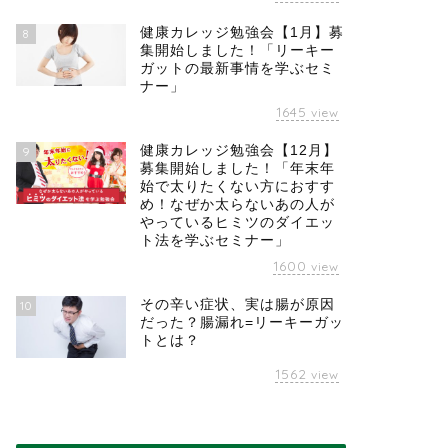
健康カレッジ勉強会【1月】募
8
集開始しました！「リーキー
ガットの最新事情を学ぶセミ
ナー」
1645
view
健康カレッジ勉強会【12月】
9
募集開始しました！「年末年
始で太りたくない方におすす
め！なぜか太らないあの人が
やっているヒミツのダイエッ
ト法を学ぶセミナー」
1600
view
その辛い症状、実は腸が原因
10
だった？腸漏れ=リーキーガッ
トとは？
1562
view