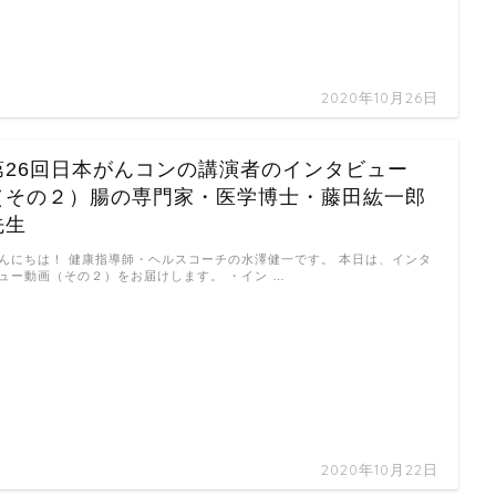
2020年10月26日
第26回日本がんコンの講演者のインタビュー
（その２）腸の専門家・医学博士・藤田紘一郎
先生
んにちは！ 健康指導師・ヘルスコーチの水澤健一です。 本日は、インタ
ュー動画（その２）をお届けします。 ・イン …
2020年10月22日