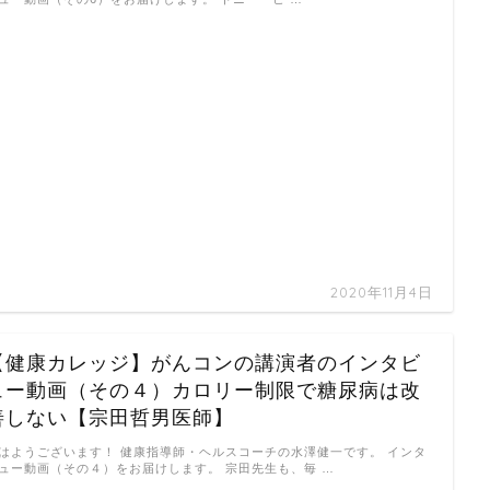
2020年11月4日
【健康カレッジ】がんコンの講演者のインタビ
ュー動画（その４）カロリー制限で糖尿病は改
善しない【宗田哲男医師】
はようございます！ 健康指導師・ヘルスコーチの水澤健一です。 インタ
ュー動画（その４）をお届けします。 宗田先生も、毎 …