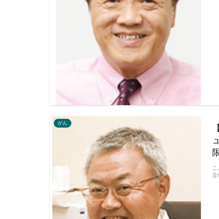
がん
こ
圭