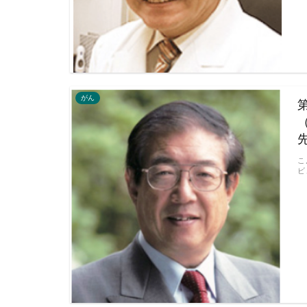
がん
こ
ビ