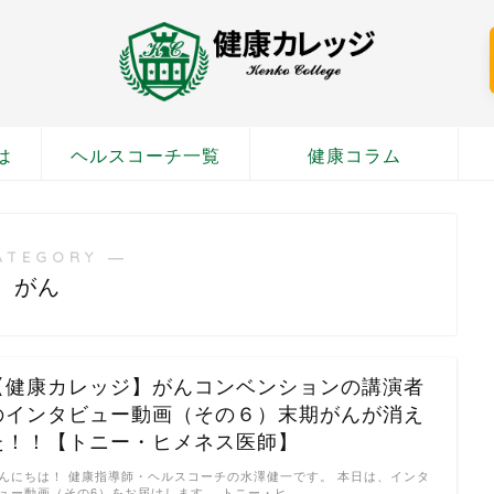
は
ヘルスコーチ一覧
健康コラム
ATEGORY ―
がん
【健康カレッジ】がんコンベンションの講演者
のインタビュー動画（その６）末期がんが消え
た！！【トニー・ヒメネス医師】
んにちは！ 健康指導師・ヘルスコーチの水澤健一です。 本日は、インタ
ュー動画（その6）をお届けします。 トニー・ヒ …