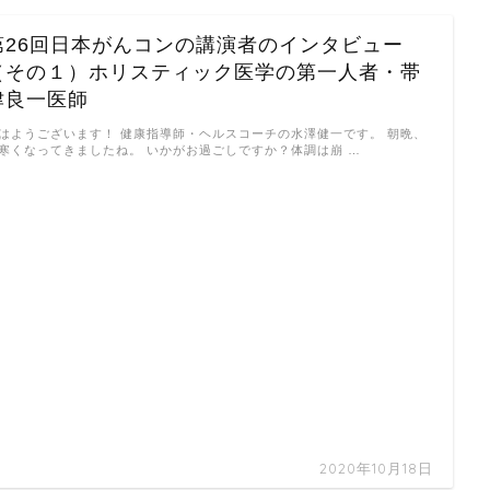
第26回日本がんコンの講演者のインタビュー
（その１）ホリスティック医学の第一人者・帯
津良一医師
はようございます！ 健康指導師・ヘルスコーチの水澤健一です。 朝晩、
寒くなってきましたね。 いかがお過ごしですか？体調は崩 …
2020年10月18日