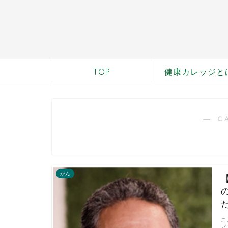
TOP
健康カレッジと
― C
がん
こ
ビ