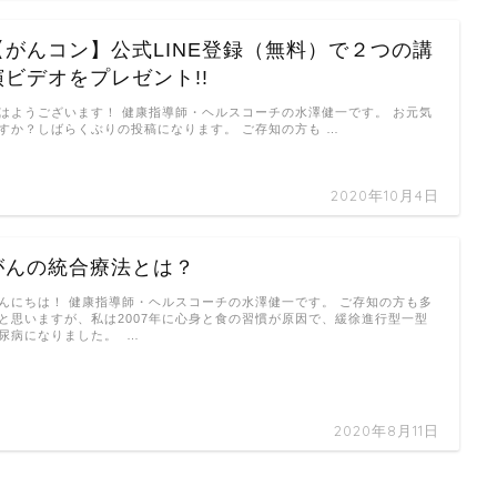
【がんコン】公式LINE登録（無料）で２つの講
演ビデオをプレゼント!!
はようございます！ 健康指導師・ヘルスコーチの水澤健一です。 お元気
すか？しばらくぶりの投稿になります。 ご存知の方も …
2020年10月4日
がんの統合療法とは？
んにちは！ 健康指導師・ヘルスコーチの水澤健一です。 ご存知の方も多
と思いますが、私は2007年に心身と食の習慣が原因で、緩徐進行型一型
尿病になりました。 …
2020年8月11日