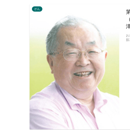
がん
お
肌