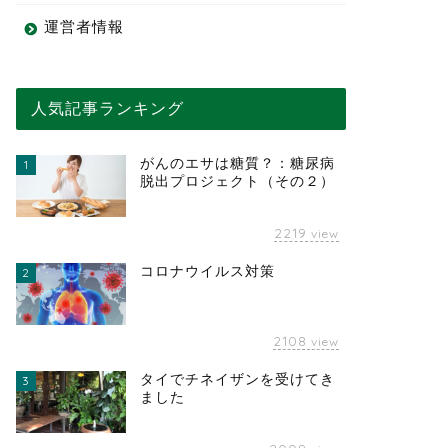
運営者情報
人気記事ランキング
がんのエサは糖質？：糖尿病
1
脱出プロジェクト（その２）
2219
view
コロナウイルス対策
2
2108
view
タイでチネイザンを受けてき
3
ました