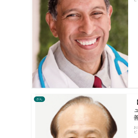
がん
お
ビ