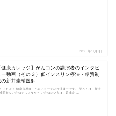
2020年11月1日
【健康カレッジ】がんコンの講演者のインタビ
ュー動画（その３）低インスリン療法・糖質制
限の新井圭輔医師
んにちは！ 健康指導師・ヘルスコーチの水澤健一です。 皆さんは、新井
輔医師をご存知でしょうか？ ご存知ない方は、是非次 …