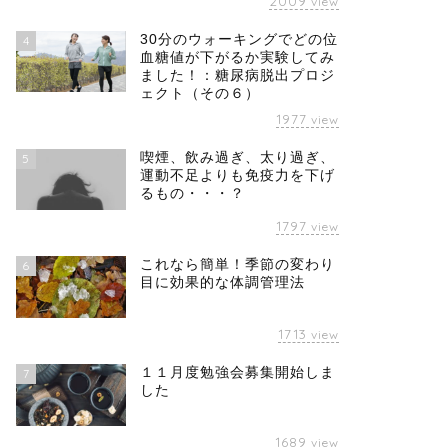
2009
view
30分のウォーキングでどの位
4
血糖値が下がるか実験してみ
ました！：糖尿病脱出プロジ
ェクト（その６）
1977
view
喫煙、飲み過ぎ、太り過ぎ、
5
運動不足よりも免疫力を下げ
るもの・・・？
1797
view
これなら簡単！季節の変わり
6
目に効果的な体調管理法
1713
view
１１月度勉強会募集開始しま
7
した
1689
view