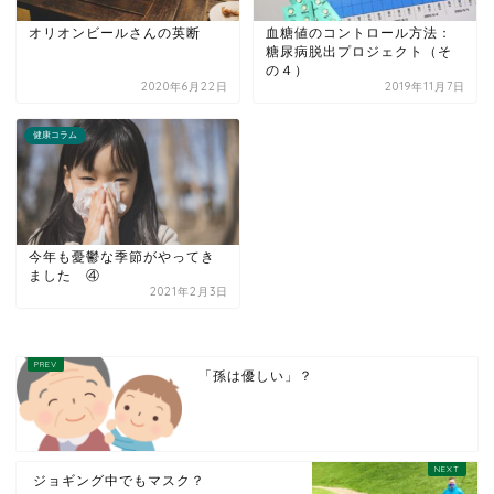
オリオンビールさんの英断
血糖値のコントロール方法：
糖尿病脱出プロジェクト（そ
の４）
2020年6月22日
2019年11月7日
健康コラム
今年も憂鬱な季節がやってき
ました ④
2021年2月3日
「孫は優しい」？
ジョギング中でもマスク？