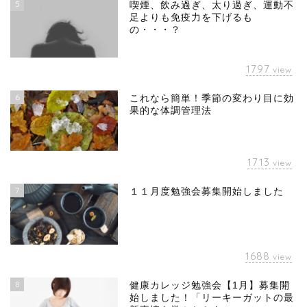
5
喫煙、飲み過ぎ、太り過ぎ、運動不
足よりも免疫力を下げるも
の・・・？
1797
view
6
これなら簡単！季節の変わり目に効
果的な体調管理法
1713
view
7
１１月度勉強会募集開始しました
1688
view
8
健康カレッジ勉強会【1月】募集開
始しました！「リーキーガットの最