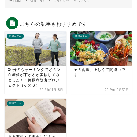
HOME
健康コラム
ジョギング中でもマスク？
こちらの記事もおすすめです
健康コラム
健康コラム
30分のウォーキングでどの位
その食事、正しくて間違いで
血糖値が下がるか実験してみ
す
ました！：糖尿病脱出プロジ
ェクト（その６）
2019年11月18日
2019年10月30日
健康コラム
ある書籍との出会いによっ