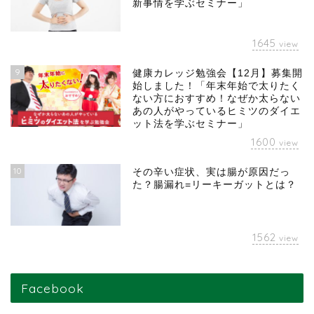
新事情を学ぶセミナー」
1645
view
9
健康カレッジ勉強会【12月】募集開
始しました！「年末年始で太りたく
ない方におすすめ！なぜか太らない
あの人がやっているヒミツのダイエ
ット法を学ぶセミナー」
1600
view
10
その辛い症状、実は腸が原因だっ
た？腸漏れ=リーキーガットとは？
1562
view
Facebook