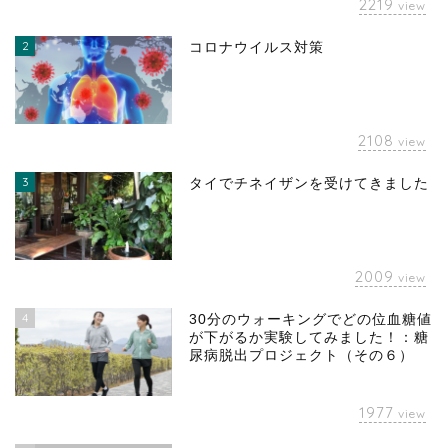
2219
view
2
コロナウイルス対策
2108
view
3
タイでチネイザンを受けてきました
2009
view
4
30分のウォーキングでどの位血糖値
が下がるか実験してみました！：糖
尿病脱出プロジェクト（その６）
1977
view